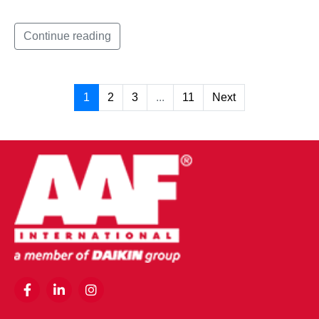
Continue reading
1
2
3
...
11
Next