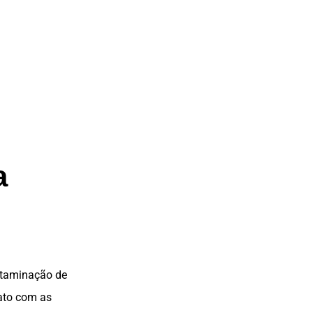
a
ntaminação de
tato com as