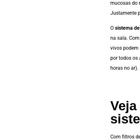
mucosas do na
Justamente po
O
sistema d
na sala. Com 
vivos podem s
por todos os 
horas no ar).
Veja
sist
Com
filtros
de