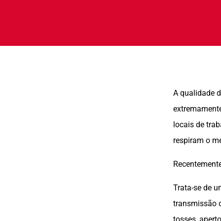
A qualidade d
extremamente 
locais de trab
respiram o me
Recentemente
Trata-se de u
transmissão o
tosses, apert