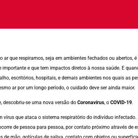
o ar que respiramos, seja em ambientes fechados ou abertos, é
importante e que tem impactos diretos à nossa saúde. E quand
alho, escritórios,
hospitais
, e demais ambientes nos quais as p
smo ar por um longo período, o cuidado deve ser ainda maior.
, descobriu-se uma nova versão do
Coronavírus
, o
COVID-19
.
m vírus que ataca o sistema respiratório do indivíduo infectado.
corre de pessoa para pessoa, por contato próximo através de es
os de mão, gotículas de saliva, contato com objetos ou superfíci