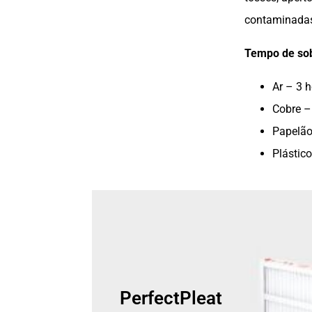
contaminadas,
Tempo de sob
Ar – 3 
Cobre –
Papelão
Plástico
PerfectPleat