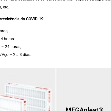
 etc.
revivência do COVID-19:
horas;
 4 horas;
 – 24 horas;
/Aço – 2 a 3 dias.
MEGApleat®