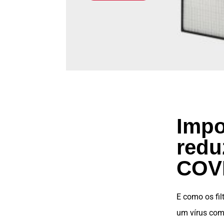
Impo
redu
COV
E como os
fi
um vírus como