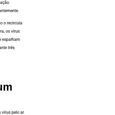
nação.
tantemente.
o o recircula
a, os vírus
se espalham
nte três
 um
 vírus pelo ar