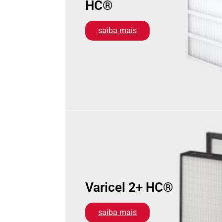
HC®
saiba mais
Varicel 2+ HC®
saiba mais