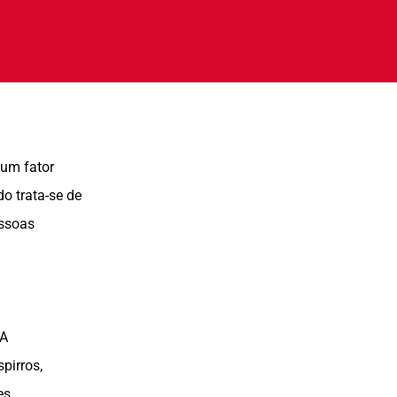
 um fator
o trata-se de
essoas
 A
pirros,
es