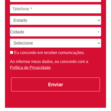
C
Cidade
i
d
a
Eu concordo em receber comunicações.
d
e
Ao informar meus dados, eu concordo com a
Política de Privacidade
.
Enviar