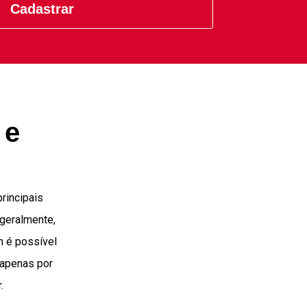
Cadastrar
 e
principais
 geralmente,
m é possível
 apenas por
.