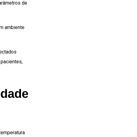
arâmetros de
um ambiente
fectados
 pacientes,
idade
 temperatura