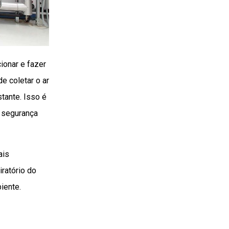
ionar e fazer
e coletar o ar
stante. Isso é
a segurança
ais
ratório do
iente.