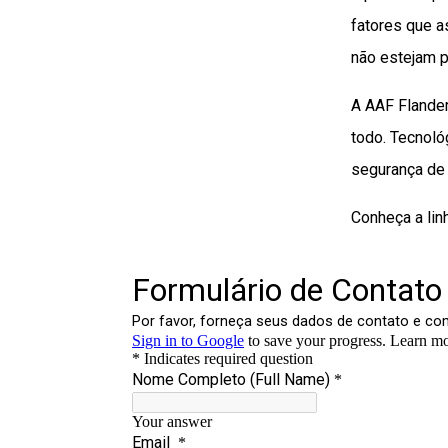
fatores que a
não estejam p
A AAF Flander
todo. Tecnoló
segurança de
Conheça a li