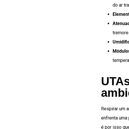
do ar tr
Element
Atenuad
tremore
Umidifi
Módulos
tempera
UTAs
ambi
Respirar um a
enfrenta uma 
é por isso q