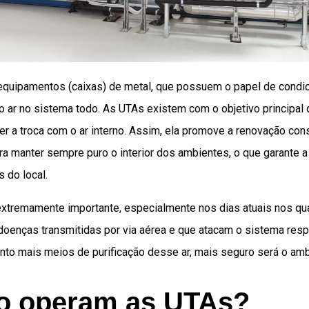
quipamentos (caixas) de metal, que possuem o papel de condic
do ar no sistema todo. As UTAs existem com o objetivo principal d
zer a troca com o ar interno. Assim, ela promove a renovação con
ra manter sempre puro o interior dos ambientes, o que garante 
 do local.
extremamente importante, especialmente nos dias atuais nos qu
oenças transmitidas por via aérea e que atacam o sistema respi
anto mais meios de purificação desse ar, mais seguro será o amb
 operam as UTAs?