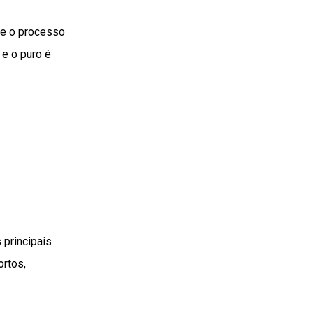
que o processo
 e o puro é
r
 principais
ortos,