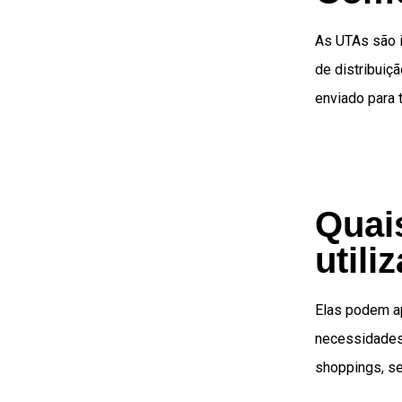
As UTAs são 
de distribuiç
enviado para 
Quai
util
Elas podem ap
necessidades 
shoppings, se