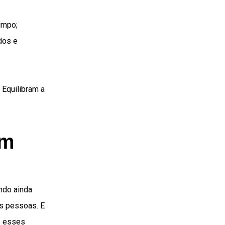
impo;
dos e
 Equilibram a
em
undo ainda
as pessoas. E
o esses