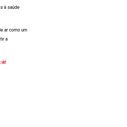
is à saúde
de ar como um
ir a
-ar